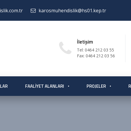
lik.com.tr
karosmuhendislik@hs01.kep.tr
İletişim
Tel: 0464 212 03 55
Fax: 0464 212 03 56
LAR
FAALIYET ALANLARI
PROJELER
R