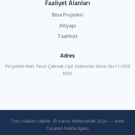
Faaliyet Alanları
Bina Projeleri
Altyapı
Taahhüt
Adres
Piriçelebi Mah. Fevzi Çakmak Cad. Doktorlar Sitesi No:11/209
RİZE
Tüm Hakları Saklıdır. © Karos Mühendislik 2020 — Web
Tasarım Nokta Ajans