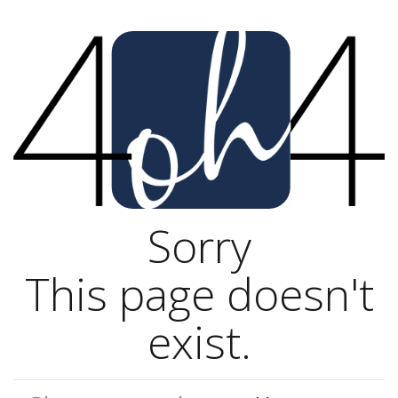
Sorry
This page doesn't
exist.