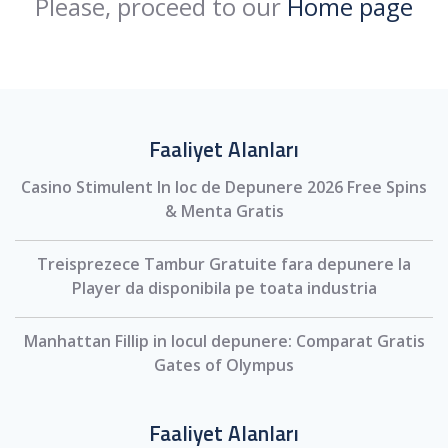
Please, proceed to our
Home page
Faaliyet Alanları
Casino Stimulent In loc de Depunere 2026 Free Spins
& Menta Gratis
Treisprezece Tambur Gratuite fara depunere la
Player da disponibila pe toata industria
Manhattan Fillip in locul depunere: Comparat Gratis
Gates of Olympus
Faaliyet Alanları