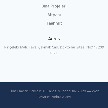
Bina Projeleri
Altyapı
Taahhüt
Adres
Piriçelebi Mah. Fevzi Çakmak Cad. Doktorlar Sitesi No:11/209
RİZE
Tüm Hakları Saklıdır. © Karos Mühendislik 2020 — Web
Tasarım Nokta Ajans