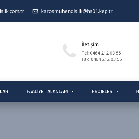
lik.com.tr
karosmuhendislik@hs01.kep.tr
İletişim
Tel: 0464 212 03 55
Fax: 0464 212 03 56
LAR
FAALIYET ALANLARI
PROJELER
R