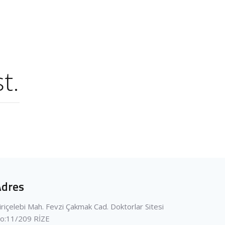
t.
Adres
iriçelebi Mah. Fevzi Çakmak Cad. Doktorlar Sitesi
o:11/209 RİZE