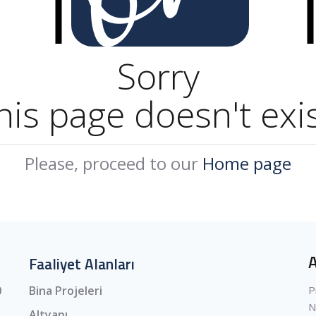
Sorry
his page doesn't exis
Please, proceed to our
Home page
Faaliyet Alanları
P
0
Bina Projeleri
N
Altyapı