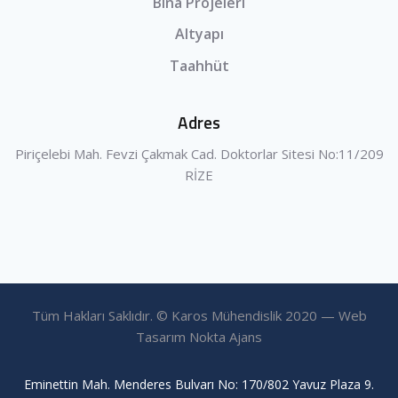
Bina Projeleri
Altyapı
Taahhüt
Adres
Piriçelebi Mah. Fevzi Çakmak Cad. Doktorlar Sitesi No:11/209
RİZE
Tüm Hakları Saklıdır. © Karos Mühendislik 2020 — Web
Tasarım Nokta Ajans
Eminettin Mah. Menderes Bulvarı No: 170/802 Yavuz Plaza 9.