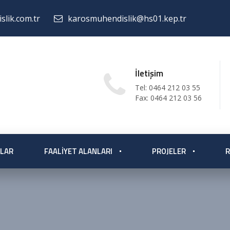
lik.com.tr
karosmuhendislik@hs01.kep.tr
İletişim
Tel: 0464 212 03 55
Fax: 0464 212 03 56
LAR
FAALIYET ALANLARI
PROJELER
R