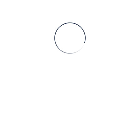
Sorry
This page doesn't
exist.
Please, proceed to our
Home page
Faaliyet Alanları
Memoria del Juego en el Casino Memo
Memoria del Juego en el Casino Memo