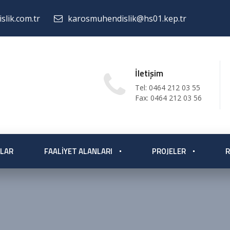
lik.com.tr
karosmuhendislik@hs01.kep.tr
İletişim
Tel: 0464 212 03 55
Fax: 0464 212 03 56
LAR
FAALIYET ALANLARI
PROJELER
R