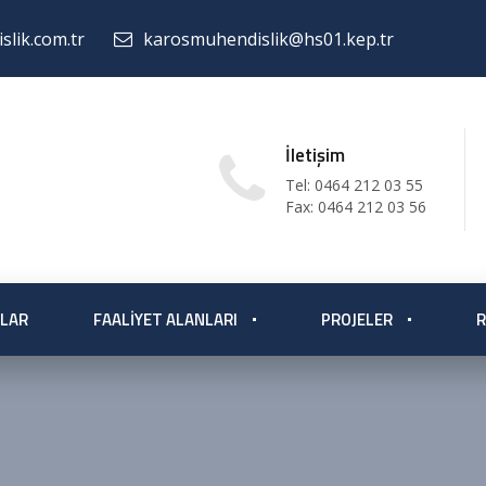
lik.com.tr
karosmuhendislik@hs01.kep.tr
İletişim
Tel: 0464 212 03 55
Fax: 0464 212 03 56
LAR
FAALIYET ALANLARI
PROJELER
R