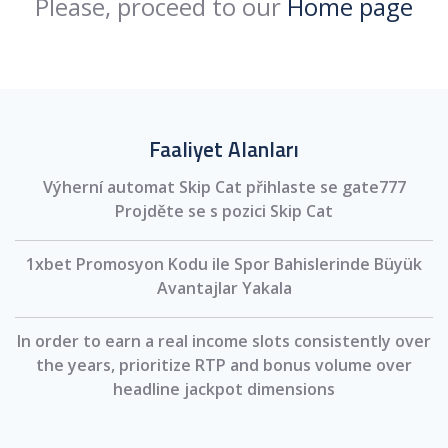
Please, proceed to our
Home page
Faaliyet Alanları
Výherní automat Skip Cat přihlaste se gate777
Projděte se s pozici Skip Cat
1xbet Promosyon Kodu ile Spor Bahislerinde Büyük
Avantajlar Yakala
In order to earn a real income slots consistently over
the years, prioritize RTP and bonus volume over
headline jackpot dimensions