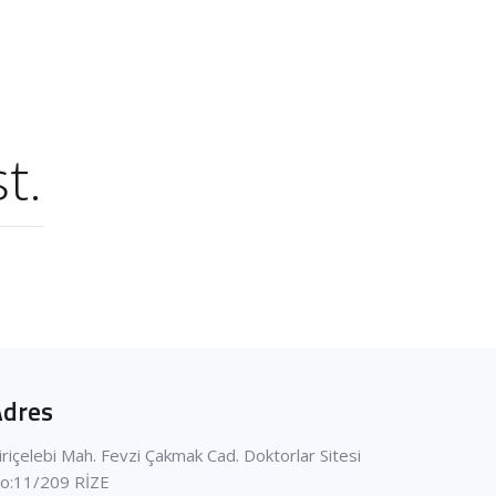
t.
Adres
iriçelebi Mah. Fevzi Çakmak Cad. Doktorlar Sitesi
o:11/209 RİZE