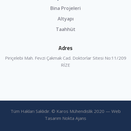
Bina Projeleri
Altyapı
Taahhüt
Adres
Piriçelebi Mah. Fevzi Çakmak Cad. Doktorlar Sitesi No:11/209
RİZE
Tüm Hakları Saklıdır. © Karos Mühendislik 2020 — Web
Tasarım Nokta Ajans