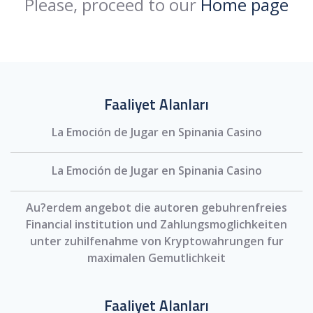
Please, proceed to our
Home page
Faaliyet Alanları
La Emoción de Jugar en Spinania Casino
La Emoción de Jugar en Spinania Casino
Au?erdem angebot die autoren gebuhrenfreies
Financial institution und Zahlungsmoglichkeiten
unter zuhilfenahme von Kryptowahrungen fur
maximalen Gemutlichkeit
Faaliyet Alanları