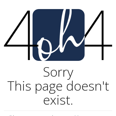
Sorry
This page doesn't
exist.