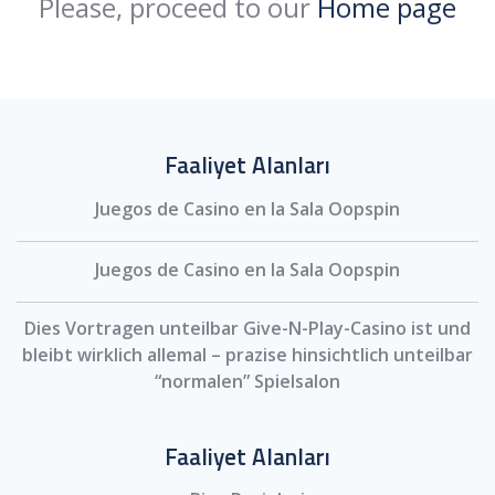
Please, proceed to our
Home page
Faaliyet Alanları
Juegos de Casino en la Sala Oopspin
Juegos de Casino en la Sala Oopspin
Dies Vortragen unteilbar Give-N-Play-Casino ist und
bleibt wirklich allemal – prazise hinsichtlich unteilbar
“normalen” Spielsalon
Faaliyet Alanları