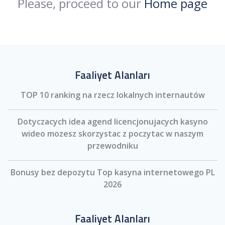
Please, proceed to our
Home page
Faaliyet Alanları
TOP 10 ranking na rzecz lokalnych internautów
Dotyczacych idea agend licencjonujacych kasyno
wideo mozesz skorzystac z poczytac w naszym
przewodniku
Bonusy bez depozytu Top kasyna internetowego PL
2026
Faaliyet Alanları