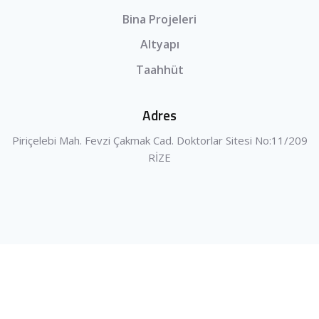
Bina Projeleri
Altyapı
Taahhüt
Adres
Piriçelebi Mah. Fevzi Çakmak Cad. Doktorlar Sitesi No:11/209
RİZE