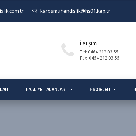
lik.com.tr
karosmuhendislik@hs01.kep.tr
İletişim
Tel: 0464 212 03 55
Fax: 0464 212 03 56
LAR
FAALIYET ALANLARI
PROJELER
R